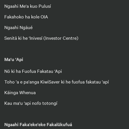
Ngaahi Me‘a kuo Pulusí
Fakahoko ha kole OIA
Ngaahi Ngāué
Senitā ki he ‘Inivesí (Investor Centre)
Ma‘u ‘Api
Nō ki ha Fuofua Fakatau ‘Api
Toho 'a e pa'anga KiwiSaver ki he fuofua fakatau 'apí
Kāinga Whenua
Kau ma‘u ‘api nofo totongí
Ngaahi Faka'eke'eke Fakalūkufuá