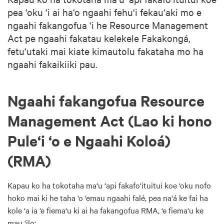
pea ‘oku ‘i ai ha‘o ngaahi fehu‘i fekau‘aki mo e
ngaahi fakangofua ‘i he Resource Management
Act pe ngaahi fakatau kelekele Fakakongá,
fetu‘utaki mai kiate kimautolu fakataha mo ha
ngaahi fakaikiiki pau.
Ngaahi fakangofua Resource
Management Act (Lao ki hono
Pule‘i ‘o e Ngaahi Koloá)
(RMA)
Kapau ko ha tokotaha ma‘u ‘api fakafo‘ituitui koe ‘oku nofo
hoko mai ki he taha ‘o ‘emau ngaahi falé, pea na‘á ke fai ha
kole ‘a ia ‘e fiema‘u ki ai ha fakangofua RMA, ‘e fiema‘u ke
mau ‘ilo: