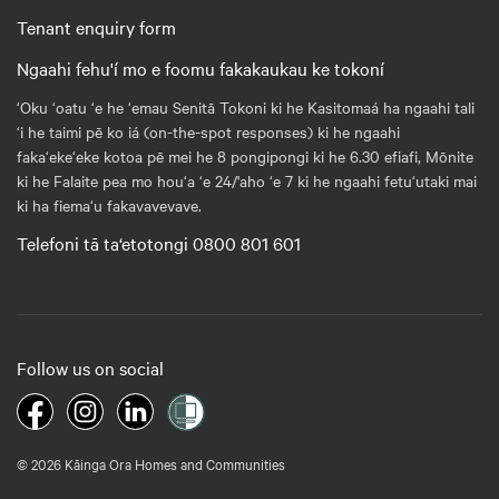
Tenant enquiry form
Ngaahi fehu'í mo e foomu fakakaukau ke tokoní
‘Oku ‘oatu ‘e he ‘emau Senitā Tokoni ki he Kasitomaá ha ngaahi tali
‘i he taimi pē ko iá (on-the-spot responses) ki he ngaahi
faka‘eke‘eke kotoa pē mei he 8 pongipongi ki he 6.30 efiafi, Mōnite
ki he Falaite pea mo hou‘a ‘e 24/'aho ‘e 7 ki he ngaahi fetu‘utaki mai
ki ha fiema‘u fakavavevave.
Telefoni tā ta‘etotongi 0800 801 601
Follow us on social
© 2026 Kāinga Ora Homes and Communities