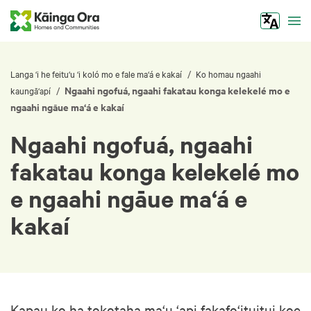
Tog
/
Langa ‘i he feitu‘u ‘i koló mo e fale ma‘á e kakaí
Ko homau ngaahi
Ngaahi ngofuá, ngaahi fakatau konga kelekelé mo e
/
kaungā‘apí
ngaahi ngāue ma‘á e kakaí
Ngaahi ngofuá, ngaahi
fakatau konga kelekelé mo
e ngaahi ngāue ma‘á e
kakaí
Kapau ko ha tokotaha ma‘u ‘api fakafo‘ituitui koe