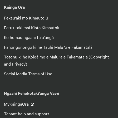
Kāinga Ora
Fekau‘aki mo Kimautolú
Fetu‘utaki mai Kiate Kimautolu
Ko homau ngaahi tu‘u‘angá
Fanongonongo ki he Tauhi Malu ‘o e Fakamatalá
Totonu ki he Koloá mo e Malu ‘a e Fakamatalá (Copyright
and Privacy)
Social Media Terms of Use
Ngaahi Fehokotaki'anga Vavé
MyKāingaOra
Tenant help and support