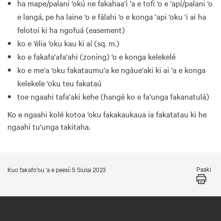
ha mape/palani ‘okú ne fakahaa‘i ‘a e tofi ‘o e ‘apí/palani ‘o
e langá, pe ha laine ‘o e fālahi ‘o e konga ‘api ‘oku ‘i ai ha
felotoi ki ha ngofuá (easement)
ko e ‘ēlia ‘oku kau ki aí (sq. m.)
ko e fakafa‘afa‘ahi (zoning) ‘o e konga kelekelé
ko e me‘a ‘oku fakataumu‘a ke ngāue‘aki ki ai ‘a e konga
kelekele ‘oku teu fakataú
toe ngaahi tafa‘aki kehe (hangē ko e fa‘unga fakanatulá)
Ko e ngaahi kolé kotoa ‘oku fakakaukaua ia fakatatau ki he
ngaahi tu‘unga takitaha.
Paaki
Kuo fakafo‘ou ‘a e peesí: 5 Siulai 2023