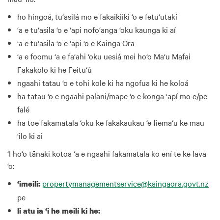
ho hingoá, tu‘asilá mo e fakaikiiki ‘o e fetu‘utakí
‘a e tu‘asila ‘o e ‘api nofo‘anga ‘oku kaunga ki aí
‘a e tu‘asila ‘o e ‘api ‘o e Kāinga Ora
‘a e foomu ‘a e fa‘ahi ‘oku uesiá mei ho‘o Ma‘u Mafai
Fakakolo ki he Feitu‘ú
ngaahi tatau ‘o e tohi kole ki ha ngofua ki he koloá
ha tatau ‘o e ngaahi palani/mape ‘o e konga ‘apí mo e/pe
falé
ha toe fakamatala ‘oku ke fakakaukau ‘e fiema‘u ke mau
‘ilo ki ai
‘I ho‘o tānaki kotoa ‘a e ngaahi fakamatala ko ení te ke lava
‘o:
propertymanagementservice@kaingaora.govt.nz
‘īmeili:
pe
lī atu ia ‘i he meilí ki he: