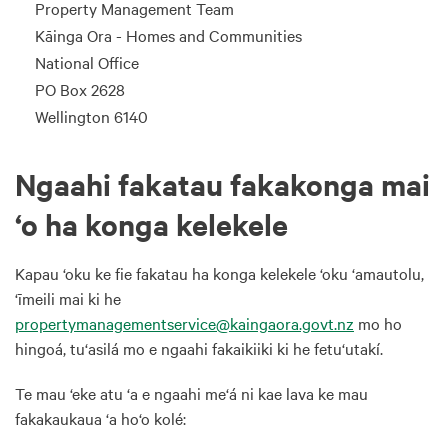
Property Management Team
Kāinga Ora - Homes and Communities
National Office
PO Box 2628
Wellington 6140
Ngaahi fakatau fakakonga mai
‘o ha konga kelekele
Kapau ‘oku ke fie fakatau ha konga kelekele ‘oku ‘amautolu,
‘īmeili mai ki he
propertymanagementservice@kaingaora.govt.nz
mo ho
hingoá, tu‘asilá mo e ngaahi fakaikiiki ki he fetu‘utakí.
Te mau ‘eke atu ‘a e ngaahi me‘á ni kae lava ke mau
fakakaukaua ‘a ho‘o kolé: