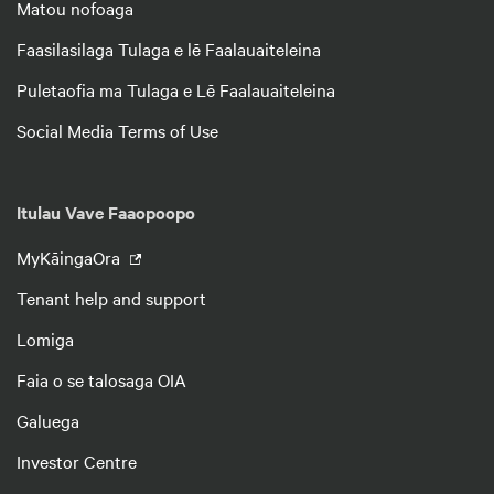
Matou nofoaga
Faasilasilaga Tulaga e lē Faalauaiteleina
Puletaofia ma Tulaga e Lē Faalauaiteleina
Social Media Terms of Use
Itulau Vave Faaopoopo
MyKāingaOra
Tenant help and support
Lomiga
Faia o se talosaga OIA
Galuega
Investor Centre