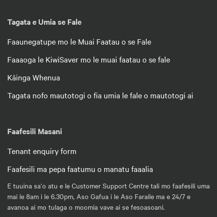
Tagata e Umia se Fale
Faaunegatupe mo le Muai Faatau o se Fale
Faaaoga le KiwiSaver mo le muai faatau o se fale
Kāinga Whenua
Tagata nofo mautotogi o fia umia le fale o mautotogi ai
Faafesili Masani
Tenant enquiry form
Faafesili ma pepa faatumu o manatu faaalia
E tuuina sa‘o atu e le Customer Support Centre tali mo faafesili uma
mai le 8am i le 6.30pm, Aso Gafua i le Aso Faraile ma e 24/7 e
avanoa ai mo tulaga o moomia vave ai se fesoasoani.