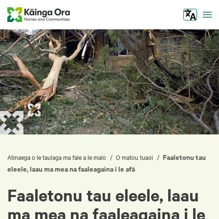
Tog
Faaletonu tau
/
/
Atinaega o le taulaga ma fale a le malo
O matou tuaoi
eleele, laau ma mea na faaleagaina i le afā
Faaletonu tau eleele, laau
ma mea na faaleagaina i le