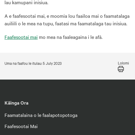
lau kamupani inisiua.
A e faafesootai mai, e moomia lou faailoa mai o faamatalaga
auiliili o le mea na tupu, faatasi ma faamatalaga tau inisiua.
Faafesootai mai
mo mea na faaleagaina i le afā.
Lolomi
Uma na faafou le itulau: 5 July 2023
Kāinga Ora
Faamatalaina o le faalapotopotoga
Faafesootai Mai