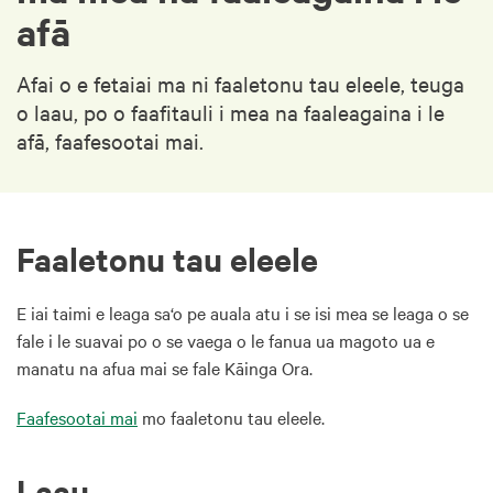
afā
Afai o e fetaiai ma ni faaletonu tau eleele, teuga
o laau, po o faafitauli i mea na faaleagaina i le
afā, faafesootai mai.
Faaletonu tau eleele
E iai taimi e leaga sa‘o pe auala atu i se isi mea se leaga o se
fale i le suavai po o se vaega o le fanua ua magoto ua e
manatu na afua mai se fale Kāinga Ora.
Faafesootai mai
mo faaletonu tau eleele.
Laau