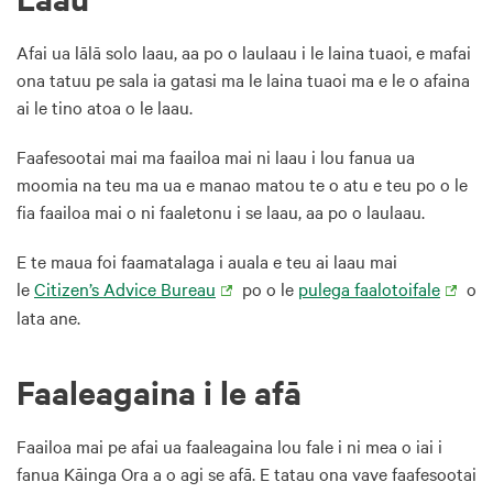
Afai ua lālā solo laau, aa po o laulaau i le laina tuaoi, e mafai
ona tatuu pe sala ia gatasi ma le laina tuaoi ma e le o afaina
ai le tino atoa o le laau.
Faafesootai mai ma faailoa mai ni laau i lou fanua ua
moomia na teu ma ua e manao matou te o atu e teu po o le
fia faailoa mai o ni faaletonu i se laau, aa po o laulaau.
E te maua foi faamatalaga i auala e teu ai laau mai
le
Citizen’s Advice Bureau
po o le
pulega faalotoifale
o
lata ane.
Faaleagaina i le afā
Faailoa mai pe afai ua faaleagaina lou fale i ni mea o iai i
fanua Kāinga Ora a o agi se afā. E tatau ona vave faafesootai