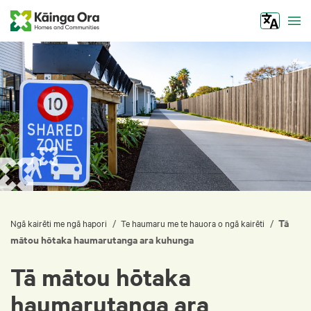
Tog
Tā
/
/
Ngā kairēti me ngā hapori
Te haumaru me te hauora o ngā kairēti
mātou hōtaka haumarutanga ara kuhunga
Tā mātou hōtaka
haumarutanga ara