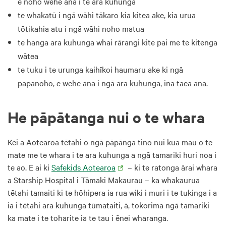
e noho wehe ana i te ara kuhunga
te whakatū i ngā wāhi tākaro kia kitea ake, kia urua
tōtikahia atu i ngā wāhi noho matua
te hanga ara kuhunga whai rārangi kite pai me te kitenga
wātea
te tuku i te urunga kaihīkoi haumaru ake ki ngā
papanoho, e wehe ana i ngā ara kuhunga, ina taea ana.
He pāpātanga nui o te whara
Kei a Aotearoa tētahi o ngā pāpānga tino nui kua mau o te
mate me te whara i te ara kuhunga a ngā tamariki huri noa i
te ao. E ai ki
Safekids Aotearoa
– ki te ratonga ārai whara
a Starship Hospital i Tāmaki Makaurau – ka whakaurua
tētahi tamaiti ki te hōhipera ia rua wiki i muri i te tukinga i a
ia i tētahi ara kuhunga tūmataiti, ā, tokorima ngā tamariki
ka mate i te toharite ia te tau i ēnei wharanga.