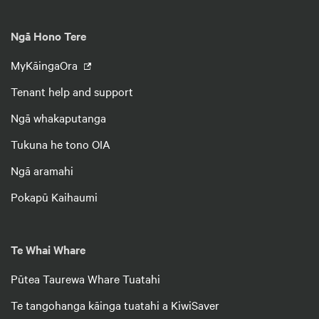
Ngā Hono Tere
MyKāingaOra
Tenant help and support
Ngā whakaputanga
Tukuna he tono OIA
Ngā aramahi
Pokapū Kaihaumi
Te Whai Whare
Pūtea Taurewa Whare Tuatahi
Te tangohanga kāinga tuatahi a KiwiSaver