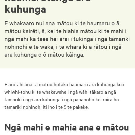
kuhunga
E whakaaro nui ana mātou ki te haumaru o ā
mātou kairēti, ā, kei te hiahia mātou ki te mahi i
ngā mahi ka taea hei ārai i tukinga i ngā tamariki
nohinohi e te waka, i te whara ki a rātou i ngā
ara kuhunga o ō mātou kāinga.
E arotahi ana tā mātou hōtaka haumaru ara kuhunga kua
whiwhi-tohu ki te whakawehe i ngā wāhi tākaro a ngā
tamariki i ngā ara kuhunga i ngā papanoho kei reira he
tamariki nohinohi iti iho i te 5 te pakeke.
Ngā mahi e mahia ana e mātou