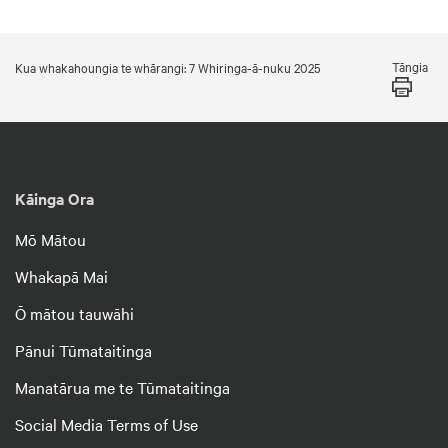
Tāngia
Kua whakahoungia te whārangi: 7 Whiringa-ā-nuku 2025
Kāinga Ora
Mō Mātou
Whakapā Mai
Ō mātou tauwāhi
Pānui Tūmataitinga
Manatārua me te Tūmataitinga
Social Media Terms of Use