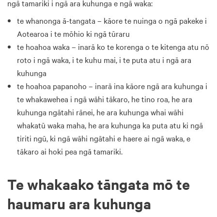
ngā tamariki i ngā ara kuhunga e ngā waka:
te whanonga ā-tangata – kāore te nuinga o ngā pakeke i
Aotearoa i te mōhio ki ngā tūraru
te hoahoa waka – inarā ko te korenga o te kitenga atu nō
roto i ngā waka, i te kuhu mai, i te puta atu i ngā ara
kuhunga
te hoahoa papanoho – inarā ina kāore ngā ara kuhunga i
te whakawehea i ngā wāhi tākaro, he tino roa, he ara
kuhunga ngātahi rānei, he ara kuhunga whai wāhi
whakatū waka maha, he ara kuhunga ka puta atu ki ngā
tiriti ngū, ki ngā wāhi ngātahi e haere ai ngā waka, e
tākaro ai hoki pea ngā tamariki.
Te whakaako tāngata mō te
haumaru ara kuhunga