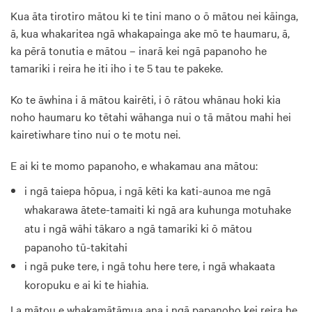
Kua āta tirotiro mātou ki te tini mano o ō mātou nei kāinga,
ā, kua whakaritea ngā whakapainga ake mō te haumaru, ā,
ka pērā tonutia e mātou – inarā kei ngā papanoho he
tamariki i reira he iti iho i te 5 tau te pakeke.
Ko te āwhina i ā mātou kairēti, i ō rātou whānau hoki kia
noho haumaru ko tētahi wāhanga nui o tā mātou mahi hei
kairetiwhare tino nui o te motu nei.
E ai ki te momo papanoho, e whakamau ana mātou:
i ngā taiepa hōpua, i ngā kēti ka kati-aunoa me ngā
whakarawa ātete-tamaiti ki ngā ara kuhunga motuhake
atu i ngā wāhi tākaro a ngā tamariki ki ō mātou
papanoho tū-takitahi
i ngā puke tere, i ngā tohu here tere, i ngā whakaata
koropuku e ai ki te hiahia.
I a mātou e whakamātāmua ana i ngā papanoho kei reira he