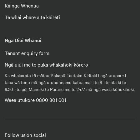
Kāinga Whenua
Te whai whare a te kairēti
Ngā Uiui Whānui
Tenant enquiry form
Ngā uiui me te puka whakahoki kōrero
Ka whakarato tā mātou Pokapū Tautoko Kiritaki i ngā urupare i
taua wā tonu mō ngā urupounamu katoa mai i te 8 i te ata ki te
6.30 i te pō, Mane ki te Paraire me te 24/7 mō ngā waea kōhukihuki.
Waea utukore 0800 801 601
Follow us on social