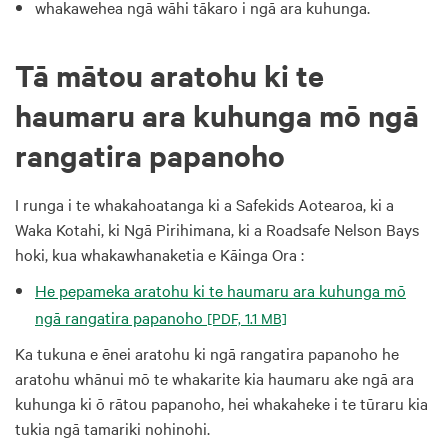
whakawehea ngā wāhi tākaro i ngā ara kuhunga.
Tā mātou aratohu ki te
haumaru ara kuhunga mō ngā
rangatira papanoho
I runga i te whakahoatanga ki a Safekids Aotearoa, ki a
Waka Kotahi, ki Ngā Pirihimana, ki a Roadsafe Nelson Bays
hoki, kua whakawhanaketia e
Kāinga Ora
:
He pepameka aratohu ki te haumaru ara kuhunga mō
ngā rangatira papanoho
[PDF, 1.1 MB]
Ka tukuna e ēnei aratohu ki ngā rangatira papanoho he
aratohu whānui mō te whakarite kia haumaru ake ngā ara
kuhunga ki ō rātou papanoho, hei whakaheke i te tūraru kia
tukia ngā tamariki nohinohi.