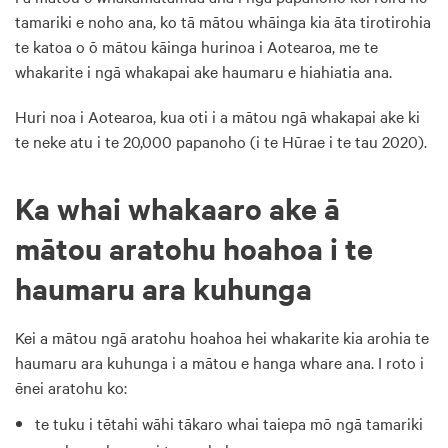
tamariki e noho ana, ko tā mātou whāinga kia āta tirotirohia
te katoa o ō mātou kāinga hurinoa i Aotearoa, me te
whakarite i ngā whakapai ake haumaru e hiahiatia ana.
Huri noa i Aotearoa, kua oti i a mātou ngā whakapai ake ki
te neke atu i te 20,000 papanoho (i te Hūrae i te tau 2020).
Ka whai whakaaro ake ā
mātou aratohu hoahoa i te
haumaru ara kuhunga
Kei a mātou ngā aratohu hoahoa hei whakarite kia arohia te
haumaru ara kuhunga i a mātou e hanga whare ana. I roto i
ēnei aratohu ko:
te tuku i tētahi wāhi tākaro whai taiepa mō ngā tamariki