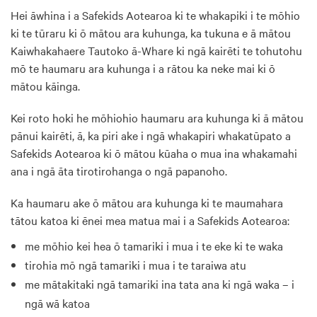
Hei āwhina i a Safekids Aotearoa ki te whakapiki i te mōhio
ki te tūraru ki ō mātou ara kuhunga, ka tukuna e ā mātou
Kaiwhakahaere Tautoko ā-Whare ki ngā kairēti te tohutohu
mō te haumaru ara kuhunga i a rātou ka neke mai ki ō
mātou kāinga.
Kei roto hoki he mōhiohio haumaru ara kuhunga ki ā mātou
pānui kairēti, ā, ka piri ake i ngā whakapiri whakatūpato a
Safekids Aotearoa ki ō mātou kūaha o mua ina whakamahi
ana i ngā āta tirotirohanga o ngā papanoho.
Ka haumaru ake ō mātou ara kuhunga ki te maumahara
tātou katoa ki ēnei mea matua mai i a Safekids Aotearoa:
me mōhio kei hea ō tamariki i mua i te eke ki te waka
tirohia mō ngā tamariki i mua i te taraiwa atu
me mātakitaki ngā tamariki ina tata ana ki ngā waka – i
ngā wā katoa