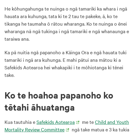
He kōhungahunga te nuinga o ngā tamariki ka whara i ngā
hauata ara kuhunga, tata ki te 2 tau te pakeke, ā, ko te
tikanga he taumaha ō rātou wharanga. Ko te nuinga o ēnei
wharanga nā ngā tukinga i ngā tamariki e ngā whanaunga e
taraiwa ana.
Ka pā nuitia ngā papanoho a Kāinga Ora
e ngā hauata tuki
tamariki i ngā ara kuhunga. E mahi pātui ana mātou ki a
Safekids Aotearoa hei whakapiki i te mōhiotanga ki tēnei
take.
Ko te hoahoa papanoho ko
tētahi āhuatanga
Kua tautuhia e
Safekids Aotearoa
me te
Child and Youth
Mortality Review Committee
ngā take matua e 3 ka tukia